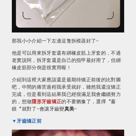
那我小小介紹一下左邊這隻拆模器好了~
他是可以用來拆牙套還有綁橡皮筋上牙套的，不過
老實說阿，拆牙套還是自己的指甲最好用了，但綁
橡皮筋部分倒是很實用喔！
介紹到這裡大家應該還是最期待矯正前後的比對圖
吧，中間的痛苦過程我承受就好，雖然我還沒矯正
完成，但是看到這結果我已經很滿足我會繼續努力
的，想做
隱形牙齒矯正
的不要猶豫了，選擇〝蓁
鎂〞就對了~會讓牙齒變
真美
~
▼牙齒矯正前