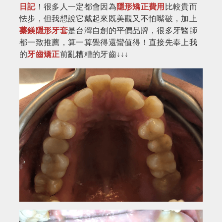
日記
！很多人一定都會因為
隱形矯正費用
比較貴而
怯步，但我想說它戴起來既美觀又不怕嘴破，
加上
蓁鎂隱形牙套
是台灣自創的平價品牌，很多牙醫師
都一致推薦，算一算覺得還蠻
值得！直接先奉上我
的
牙齒矯正
前亂糟糟的牙齒↓↓↓