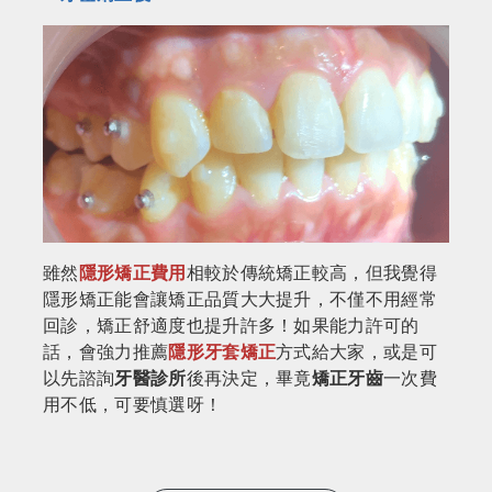
雖然
隱形矯正費用
相較於傳統矯正較高，但我覺得
隱形矯正能會讓矯正品質大大提升，不僅不用經常
回診，矯正舒適度也提升許多！如果能力許可的
話，會強力推薦
隱形牙套矯正
方式給大家，或是可
以先諮詢
牙醫診所
後再決定，畢竟
矯正牙齒
一次費
用不低，可要慎選呀！